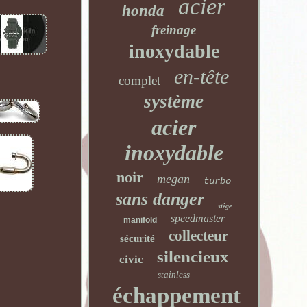
acier
honda
freinage
inoxydable
en-tête
complet
système
acier
inoxydable
noir
megan
turbo
sans danger
siège
speedmaster
manifold
collecteur
sécurité
silencieux
civic
stainless
échappement