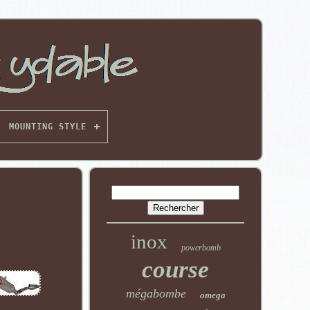
MOUNTING STYLE
inox
powerbomb
course
mégabombe
omega