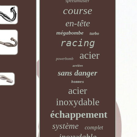
speedmaster
course
en-tête
mégabombe
turbo
racing
acier
powerbomb
arrière
sans danger
hommes
acier
inoxydable
échappement
système
complet
inoxydable