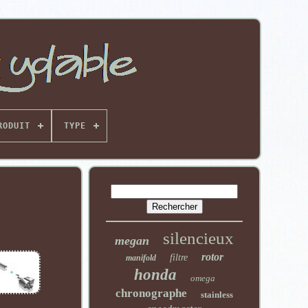
RODUIT
TYPE
silencieux
megan
rotor
filtre
manifold
honda
omega
chronographe
stainless