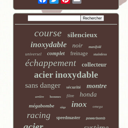
course
silencieux
inoxydable
noir
manifold
complet
freinage
universel
stainless
échappement
collecteur
acier inoxydable
sans danger
montre
sécurité
honda
filtre
arrière
hommes
inox
mégabombe
omega
siège
racing
speedmaster
powerbomb
acier
système