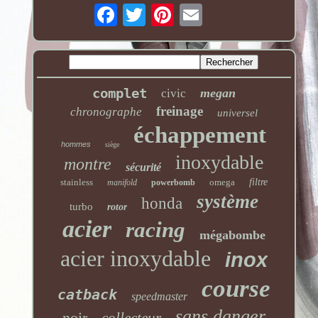
complet
megan
civic
freinage
chronographe
universel
échappement
hommes
siège
inoxydable
montre
sécurité
stainless
omega
filtre
manifold
powerbomb
système
honda
turbo
rotor
acier
racing
mégabombe
acier inoxydable
inox
course
catback
speedmaster
sans danger
noir
collecteur