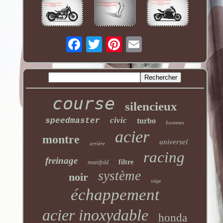
course
silencieux
civic
speedmaster
turbo
hommes
acier
montre
universel
arrière
racing
freinage
filtre
manifold
système
noir
siège
échappement
acier inoxydable
honda