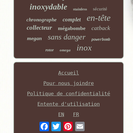
inoxydable
sécurité
stainless
en-tête
complet
chronographe
collecteur
catback
mégabombe
sans danger
megan
powerbomb
inox
rotor
omega
Accueil
Pour nous joindre
Politique de confidentialité
Entente d'utilisation
EN
FR