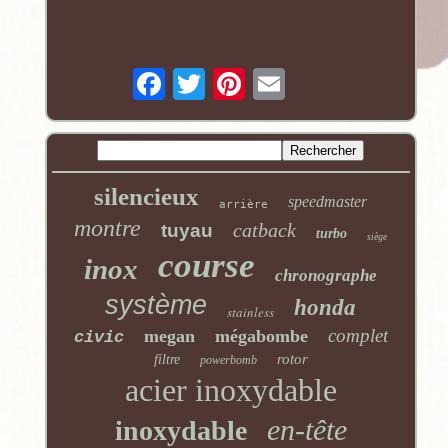
silencieux
speedmaster
arrière
montre
catback
tuyau
turbo
siège
course
inox
chronographe
système
honda
stainless
complet
megan
mégabombe
civic
rotor
filtre
powerbomb
acier inoxydable
en-tête
inoxydable