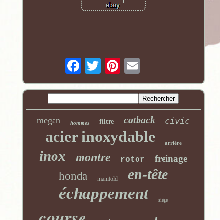
catback
megan
civic
filtre
hommes
acier inoxydable
arrière
inox
montre
freinage
rotor
en-tête
honda
manifold
échappement
siège
course