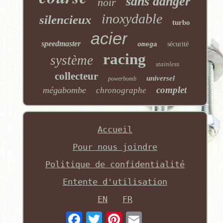
sans danger
noir
inoxydable
silencieux
turbo
acier
speedmaster
sécurité
omega
racing
système
stainless
collecteur
universel
powerbomb
complet
mégabombe
chronographe
Accueil
Pour nous joindre
Politique de confidentialité
Entente d'utilisation
EN
FR