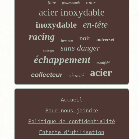
rotor
filtre
powerbomb
acier inoxydable
en-tête
inoxydable
racing
noir
universel
hommes
sans danger
omega
échappement
manifold
acier
collecteur
sécurité
Accueil
Pour nous joindre
Politique de confidentialité
Entente d'utilisation