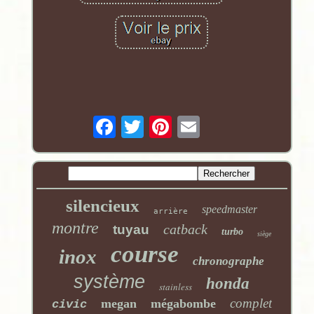
silencieux
speedmaster
arrière
montre
catback
tuyau
turbo
siège
course
inox
chronographe
système
honda
stainless
complet
megan
mégabombe
civic