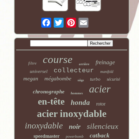
course
freinage
filtre
arrière
collecteur
universel
manifold
megan
mégabombe
turbo
sécurité
siège
acier
chronographe
hommes
en-tête
honda
rotor
acier inoxydable
inoxydable
silencieux
noir
catback
speedmaster
powerbomb