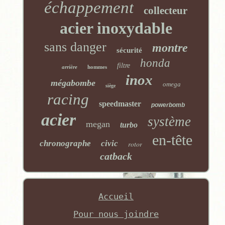
échappement
collecteur
acier inoxydable
sans danger
montre
sécurité
honda
filtre
arrière
hommes
inox
mégabombe
omega
siège
racing
speedmaster
powerbomb
acier
système
megan
turbo
en-tête
chronographe
civic
rotor
catback
Accueil
Pour nous joindre