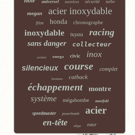
noir
universel
sécurité
stainless
turbo
acier inoxydable
megan
honda
chronographe
filtre
racing
inoxydable
tuyau
sans danger
collecteur
inox
civic
omega
arrière
course
silencieux
complet
catback
hommes
échappement
montre
système
mégabombe
manifold
acier
speedmaster
powerbomb
en-tête
rotor
siège