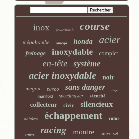
course
inox
powerbomb
acier
honda
mégabombe
omega
inoxydable
freinage
complet
en-tête
système
acier inoxydable
noir
sans danger
megan
turbo
siège
speedmaster
sécurité
manifold
silencieux
collecteur
civic
échappement
rotor
stainless
racing
montre
universel
arrière