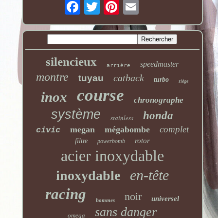
silencieux
speedmaster
arrière
montre
catback
tuyau
turbo
siège
course
inox
chronographe
système
honda
stainless
complet
megan
mégabombe
civic
rotor
filtre
powerbomb
acier inoxydable
en-tête
inoxydable
racing
noir
universel
hommes
sans danger
omega