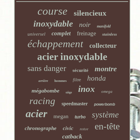
course
silencieux
inoxydable
noir
manifold
complet
freinage
universel
stainless
échappement
collecteur
acier inoxydable
sans danger
montre
sécurité
honda
filtre
arrière
hommes
inox
mégabombe
omega
siège
racing
speedmaster
powerbomb
acier
système
megan
turbo
en-tête
chronographe
civic
rotor
catback