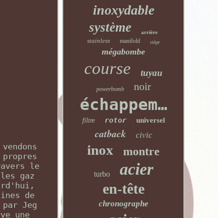
inoxydable
système
arrière
stainless
manifold
siège
mégabombe
course
tuyau
noir
powerbomb
échappement
rotor
universel
filtre
catback
civic
 vendons
inox
montre
 propres
acier
ravers le
turbo
 les gaz
urd'hui,
en-tête
aines de
chronographe
 par Jeg
rve une