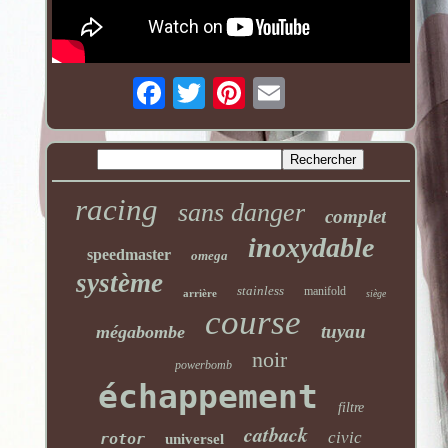
racing
sans danger
complet
inoxydable
speedmaster
omega
système
stainless
manifold
arrière
siège
course
tuyau
mégabombe
noir
powerbomb
échappement
filtre
catback
civic
rotor
universel