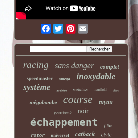
racing
sans danger
complet
inoxydable
speedmaster
omega
système
stainless
manifold
arrière
siège
course
tuyau
mégabombe
noir
powerbomb
échappement
filtre
catback
civic
rotor
universel