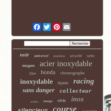
noir
universel
sécurité
stainless
turbo
acier inoxydable
megan
honda
chronographe
filtre
racing
inoxydable
tuyau
sans danger
collecteur
inox
civic
omega
arrière
course
silencieux