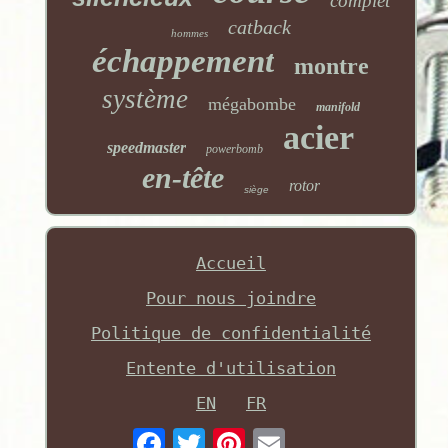
complet
catback
hommes
échappement
montre
système
mégabombe
manifold
acier
speedmaster
powerbomb
en-tête
rotor
siège
Accueil
Pour nous joindre
Politique de confidentialité
Entente d'utilisation
EN
FR