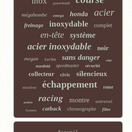
inox
powerbomb
acier
honda
mégabombe
omega
inoxydable
freinage
complet
en-tête
système
acier inoxydable
noir
sans danger
megan
turbo
siège
speedmaster
sécurité
manifold
silencieux
collecteur
civic
échappement
rotor
stainless
racing
montre
universel
arrière
catback
chronographe
filtre
hommes
Accueil