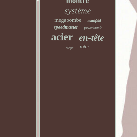
montre
système
mégabombe
manifold
speedmaster
powerbomb
acier
en-tête
rotor
siège