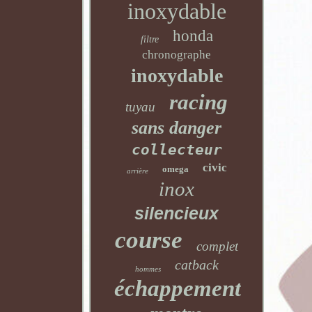
inoxydable
honda
filtre
chronographe
inoxydable
racing
tuyau
sans danger
collecteur
civic
omega
arrière
inox
silencieux
course
complet
catback
hommes
échappement