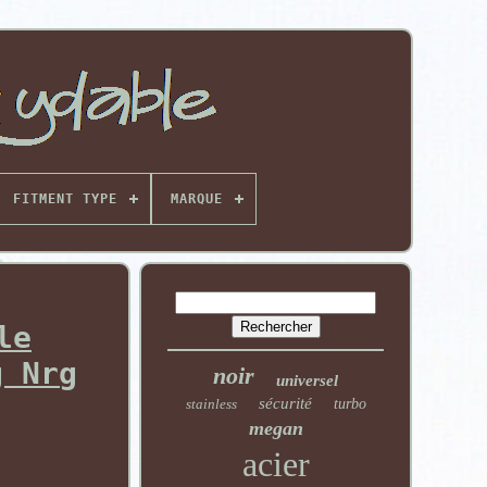
FITMENT TYPE
MARQUE
le
g Nrg
noir
universel
sécurité
stainless
turbo
megan
acier