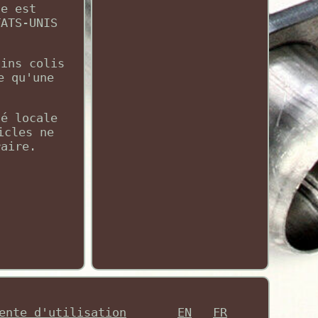
le est
TATS-UNIS
ains colis
e qu'une
té locale
icles ne
raire.
ente d'utilisation
EN
FR