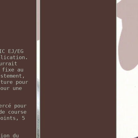
IC EJ/EG
plication.
urrait
 fixe au
ustement,
iture pour
pour une
ercé pour
de course
points, 5
tion du