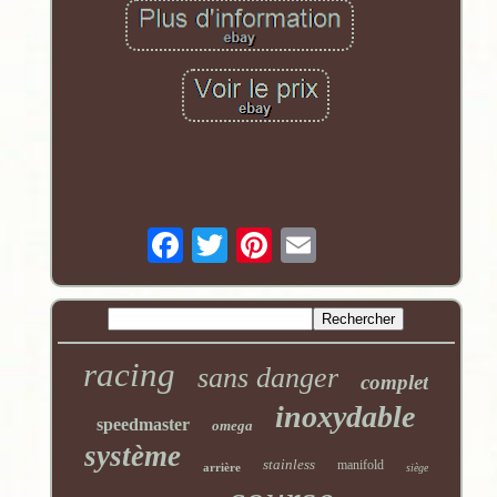
racing
sans danger
complet
inoxydable
speedmaster
omega
système
stainless
manifold
arrière
siège