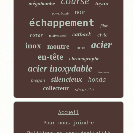
course
tuyau
mégabombe
noir
powerbomb
échappement
filtre
catback
civic
rotor
universel
acier
inox
montre
turbo
en-tête
chronographe
acier inoxydable
hommes
silencieux
honda
megan
collecteur
sécurité
Accueil
Pour nous joindre
Politique de confidentialité