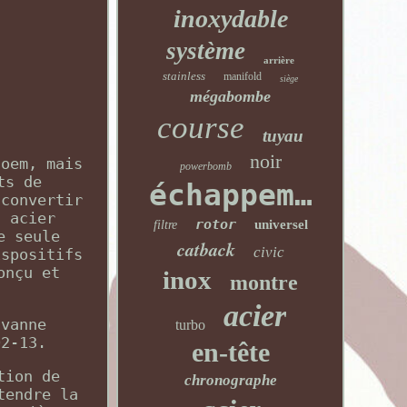
inoxydable
système
arrière
stainless
manifold
siège
mégabombe
course
tuyau
noir
 oem, mais
powerbomb
ts de
échappement
 convertir
n acier
rotor
universel
filtre
e seule
catback
civic
ispositifs
onçu et
inox
montre
acier
 vanne
turbo
02-13.
en-tête
tion de
chronographe
tendre la