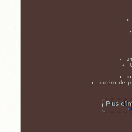
u
b
numéro de p