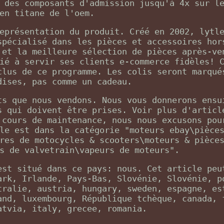
 des composants d'admission jusqu'à 4x sur l
en titane de l'oem.
eprésentation du produit. Créé en 2002, lytl
spécialisé dans les pièces et accessoires hor
 et la meilleure sélection de pièces après-ve
ié à servir ses clients e-commerce fidèles! 
clus de ce programme. Les colis seront marqué
dises, pas comme un cadeau.
ts que nous vendons. Nous vous donnerons ensu
s qui doivent être prises. Voir plus d'articl
 cours de maintenance, nous nous excusons pou
le est dans la catégorie "moteurs ebay\pièce
res de motocycles & scooters\moteurs & pièce
s de valvetrain\vapeurs de moteurs".
est situé dans ce pays: nous. Cet article peu
ark, Irlande, Pays-Bas, Slovénie, Slovénie, p
tralie, austria, hungary, sweden, espagne, es
and, luxembourg, République tchèque, canada, 
atvia, italy, grecee, romania.