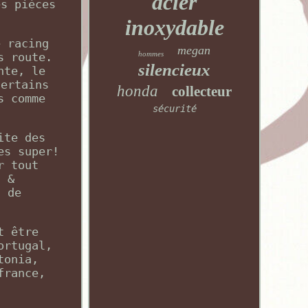
acier
es pièces
inoxydable
e racing
megan
hommes
s route.
silencieux
nte, le
Certains
honda
collecteur
s comme
sécurité
ite des
es super!
r tout
s &
s de
t être
ortugal,
tonia,
france,