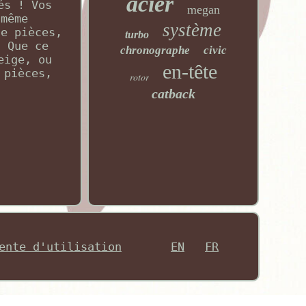
acier
és ! Vos
megan
 même
système
de pièces,
turbo
. Que ce
chronographe
civic
eige, ou
en-tête
 pièces,
rotor
catback
ente d'utilisation
EN
FR