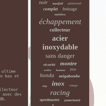
noir
universel
manifold
complet
freinage
stainless
échappement
collecteur
acier
inoxydable
sans danger
montre
sécurité
filtre
arrière
hommes
 ultime
honda
en bas et
mégabombe
inox
omega
siège
llecteur
racing
n avec des
dB.
speedmaster
powerbomb