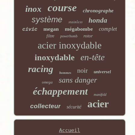
course
inox
chronographe
système
honda
stainless
complet
megan
mégabombe
civic
rotor
filtre
powerbomb
acier inoxydable
en-tête
inoxydable
racing
noir
universel
hommes
sans danger
omega
échappement
manifold
acier
collecteur
sécurité
Accueil