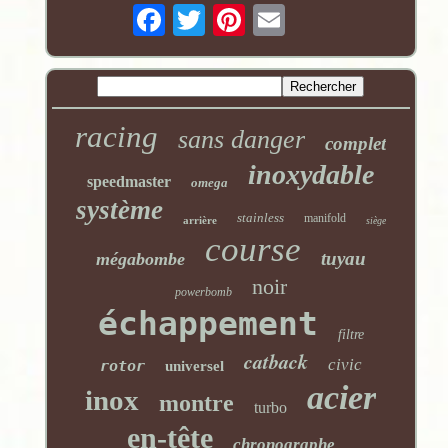
racing
sans danger
complet
inoxydable
speedmaster
omega
système
stainless
manifold
arrière
siège
course
tuyau
mégabombe
noir
powerbomb
échappement
filtre
catback
civic
rotor
universel
acier
inox
montre
turbo
en-tête
chronographe