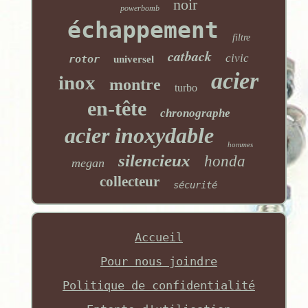
noir
powerbomb
échappement
filtre
catback
civic
rotor
universel
acier
inox
montre
turbo
en-tête
chronographe
acier inoxydable
hommes
silencieux
honda
megan
collecteur
sécurité
Accueil
Pour nous joindre
Politique de confidentialité