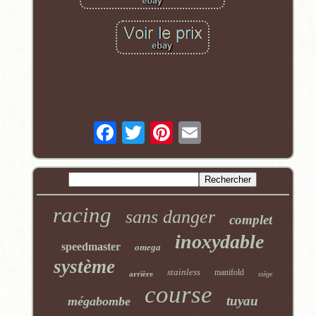
racing
sans danger
complet
inoxydable
speedmaster
omega
système
stainless
manifold
arrière
siège
course
tuyau
mégabombe